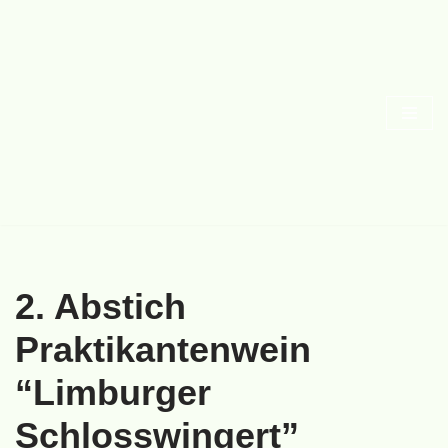
Zum
Inhalt
springen
2. Abstich
Praktikantenwein
“Limburger
Schlosswingert”