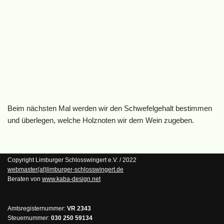
Beim nächsten Mal werden wir den Schwefelgehalt bestimmen
und überlegen, welche Holznoten wir dem Wein zugeben.
Copyright Limburger Schlosswingert e.V. / 2022
webmaster(at)limburger-schlosswingert.de
Beraten von
www.kaba-design.net
Amtsregisternummer:
VR 2343
Steuernummer:
030 250 59134